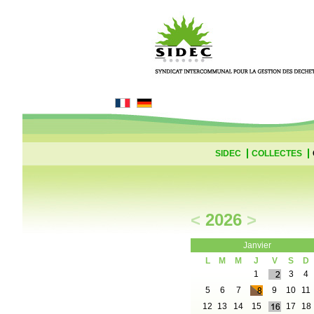
SIDEC
COLLECTES
<
2026
>
Janvier
L
M
M
J
V
S
D
1
3
4
5
6
7
9
10
11
12
13
14
15
17
18