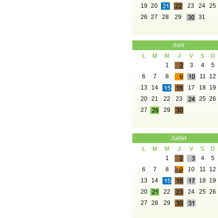
19
20
23
24
25
26
27
28
29
31
Avril
L
M
M
J
V
S
D
1
3
4
5
6
7
8
11
12
13
14
17
18
19
20
21
22
23
25
26
27
29
Juillet
L
M
M
J
V
S
D
1
4
5
6
7
8
10
11
12
13
14
18
19
20
22
24
25
26
27
28
29