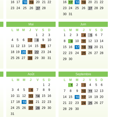
16
17
20
21
22
16
20
21
22
23
24
25
26
28
23
24
25
26
28
29
30
31
Mai
Juin
L
M
M
J
V
S
D
L
M
M
J
V
S
D
1
2
3
1
2
3
6
7
4
5
6
9
10
8
10
12
13
14
11
12
13
14
15
17
15
16
20
21
18
19
23
24
22
23
24
26
27
28
25
26
27
29
30
31
29
30
Août
Septembre
L
M
M
J
V
S
D
L
M
M
J
V
S
D
1
2
2
4
5
6
3
4
5
7
8
9
7
8
9
12
13
10
11
12
15
16
14
15
18
19
20
17
18
21
22
23
21
22
23
26
27
24
25
26
29
30
28
29
30
31