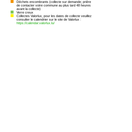
Déchets encombrants (collecte sur demande; prière
de contacter votre commune au plus tard 48 heures
avant la collecte)
Verre creux
Collectes Valorlux, pour les dates de collecte veuillez
consulter le calendrier sur le site de Valorlux :
https://calendar.valorlux.lu/