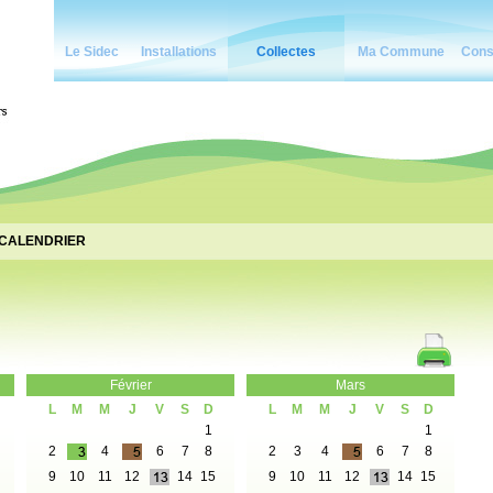
Le Sidec
Installations
Collectes
Ma Commune
Cons
CALENDRIER
Février
Mars
L
M
M
J
V
S
D
L
M
M
J
V
S
D
1
1
2
4
6
7
8
2
3
4
6
7
8
9
10
11
12
14
15
9
10
11
12
14
15