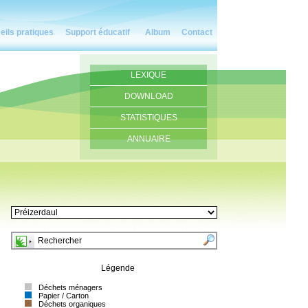
eils pratiques
Support éducatif
Album
Contact
LEXIQUE
DOWNLOAD
STATISTIQUES
ANNUAIRE
Légende
Déchets ménagers
Papier / Carton
Déchets organiques